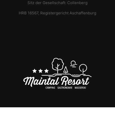
Sitz der Gesellschaft: Collenberg
HRB 16567, Registergericht Aschaffenburg