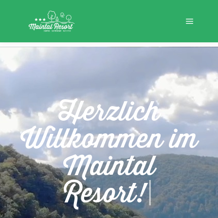
Herzlich
Willkommen
im
Maintal
Resort!
|