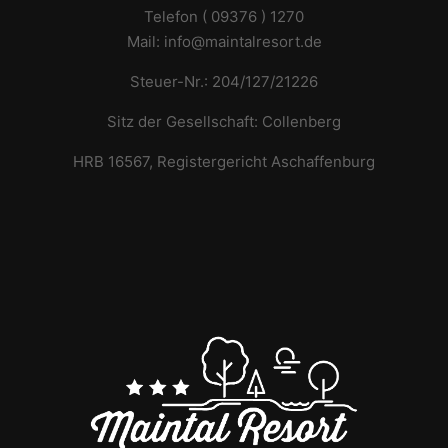
Telefon ( 09376 ) 1270
Mail: info@maintalresort.de
Steuer-Nr.: 204/127/21226
Sitz der Gesellschaft: Collenberg
HRB 16567, Registergericht Aschaffenburg